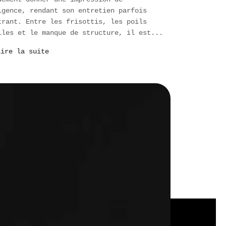
igence, rendant son entretien parfois
trant. Entre les frisottis, les poils
lles et le manque de structure, il est...
Lire la suite
LE CADEAU PARFAIT