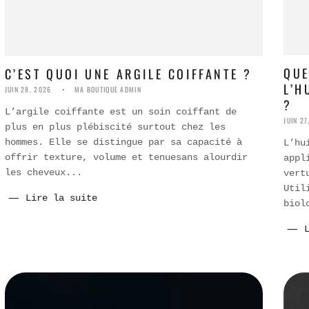
QUE
C’EST QUOI UNE ARGILE COIFFANTE ?
L’H
JUIN 28, 2026
MA BOUTIQUE ADMIN
?
L’argile coiffante est un soin coiffant de
JUIN 27
plus en plus plébiscité surtout chez les
hommes. Elle se distingue par sa capacité à
L’hu
offrir texture, volume et tenuesans alourdir
appl
les cheveux...
vert
Util
Lire la suite
biol