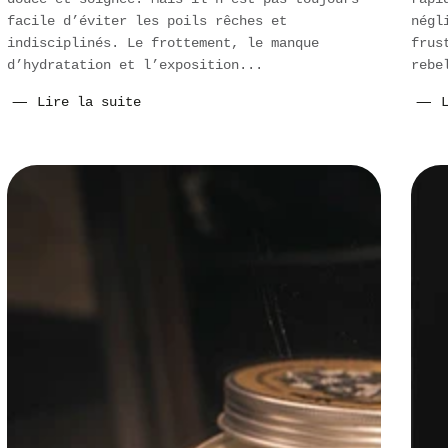
facile d’éviter les poils rêches et
négl
indisciplinés. Le frottement, le manque
frus
d’hydratation et l’exposition...
rebe
Lire la suite