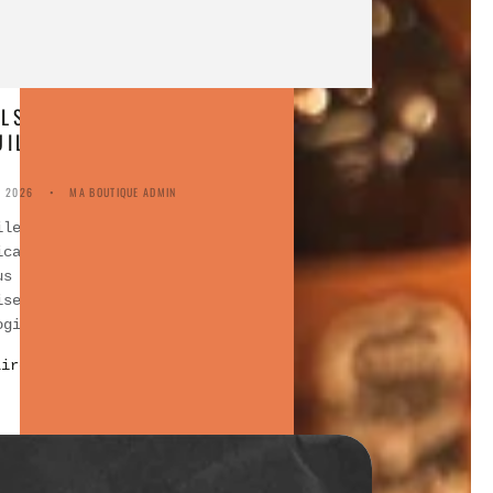
LS SONT LES BIENFAITS DE
UILE DE CARTHAME POUR LA BARBE
, 2026
MA BOUTIQUE ADMIN
ile de carthame, souvent reconnue pour ses
ications en cuisine, détient également des
us remarquables pour le soin de la barbe.
iser des huiles végétales pures et
ogiques présente une...
Lire la suite