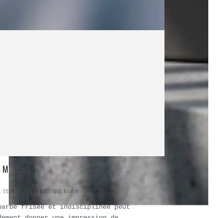
MENT ÉVITER QUE LA BARBE FRISE
, 2026
MA BOUTIQUE ADMIN
barbe frisée et indisciplinée peut
dement donner une impression de