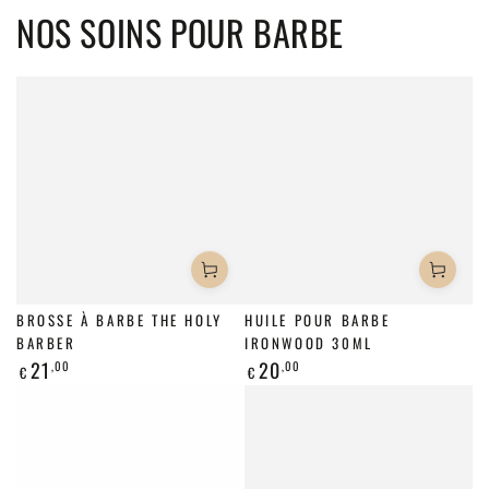
NOS SOINS POUR BARBE
BROSSE À BARBE THE HOLY
HUILE POUR BARBE
BARBER
IRONWOOD 30ML
21
20
,00
,00
Prix
Prix
€
€
normal
normal