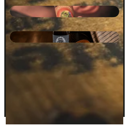
NETTOIE
On veut que tu trouves ton style,
le vrai. Celui qui te ressemble et
qui tient. Alors on a pensé chaque
produit derrière le fauteuil, avec
ce que ta barbe et tes cheveux
méritent vraiment.
🔥 Chaque homme mérite son rituel 🔥