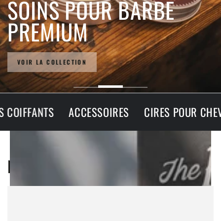
SOINS POUR BARBE
PREMIUM
VOIR LA COLLECTION
CESSOIRES
CIRES POUR CHEVEUX
SOINS COI
NOS SOINS COIFFANTS