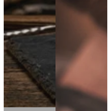
LE CADEAU PARFAIT
25,90€
Le duo barbe parfait : structure + soin.
Mousse coiffante & Huile pour barbe à
25,90 € — économise 12 €.
JE SHOPPE