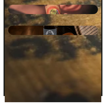
NETTOIE
On veut que tu trouves ton style,
le vrai. Celui qui te ressemble et
qui tient. Alors on a pensé chaque
produit derrière le fauteuil, avec
ce que ta barbe et tes cheveux
méritent vraiment.
🔥 Chaque homme mérite son rituel 🔥