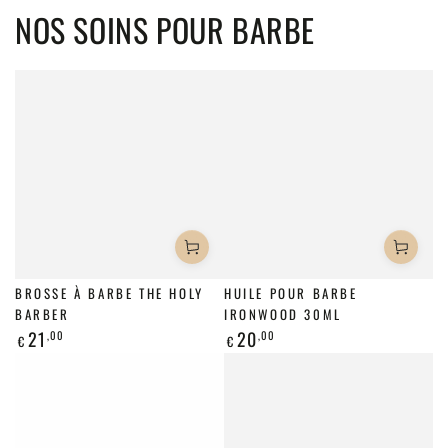
NOS SOINS POUR BARBE
BROSSE À BARBE THE HOLY
HUILE POUR BARBE
BARBER
IRONWOOD 30ML
21
20
,00
,00
Prix
Prix
€
€
normal
normal