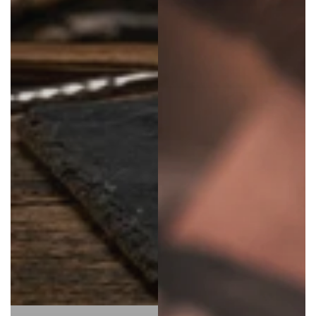
LE CADEAU PARFAIT
25,90€
Le duo barbe parfait : structure + soin.
Mousse coiffante & Huile pour barbe à
25,90 € — économise 12 €.
JE SHOPPE