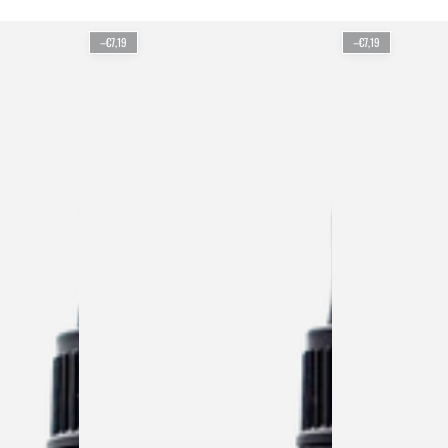
–€7,19
–€7,19