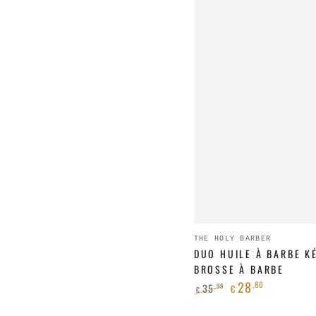
Duo
Fournisseur:
THE HOLY BARBER
Huile
DUO HUILE À BARBE K
BROSSE À BARBE
à
28
,80
35
,99
€
€
barbe
Prix
Prix
Kérala