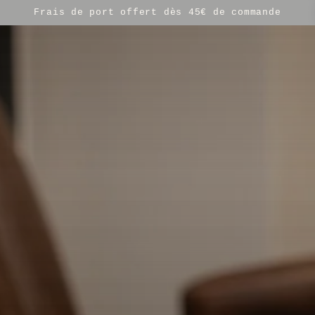
 CHEVEUX
SOINS POUR BARBE
ACCESSOIRES
GOO
Frais de port offert dès 45€ de commande