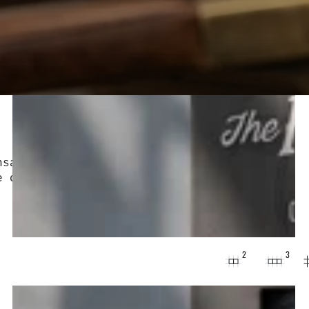
nsables réunis dans un seule coffret
e coiffante… des kits pensés pour chaque
2
3