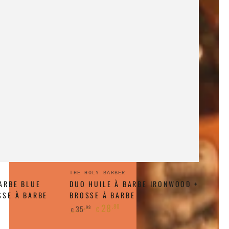
Duo
:
Fournisseur:
THE HOLY BARBER
ARBE BLUE
Huile
DUO HUILE À BARBE IRONWOOD +
SSE À BARBE
BROSSE À BARBE
à
28
,80
35
,99
€
€
barbe
Prix
Prix
Ironwood