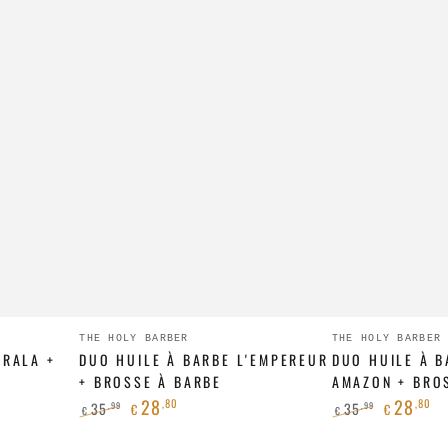
Duo
Duo
Fournisseur:
Fournisseur
THE HOLY BARBER
THE HOLY BARBER
ÉRALA +
Huile
DUO HUILE À BARBE L'EMPEREUR
Huile
DUO HUILE À B
+ BROSSE À BARBE
AMAZON + BRO
à
à
28
28
,80
,80
35
35
,99
,99
€
€
€
€
barbe
barbe
Prix
Prix
Prix
Prix
L'Empereur
Blue