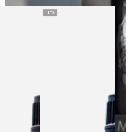
–€7,19