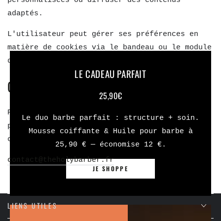
personnalisées ou diffuser des contenus
adaptés.
L'utilisateur peut gérer ses préférences en
matière de cookies via le bandeau ou le module
de gestion prévu à cet effet sur le site.
LE CADEAU PARFAIT
CONTACT
25,90€
Pour toute question concernant le site ou les
Le duo barbe parfait : structure + soin.
présentes mentions légales, vous pouvez nous
Mousse coiffante & Huile pour barbe à
contacter par e-mail à l'adresse suivante :
25,90 € — économise 12 €.
contact@theholybarber.fr
JE SHOPPE
LIENS UTILES