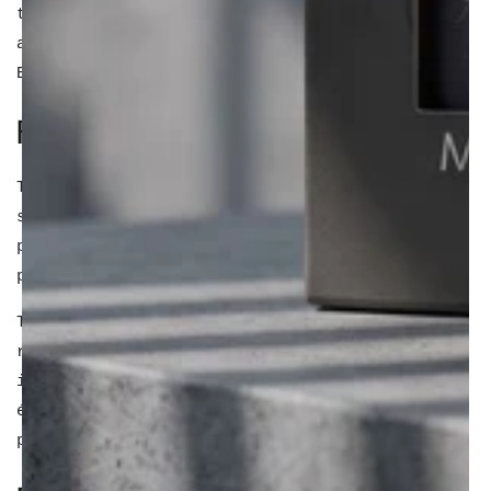
totale ou partielle, du contenu du site sans
autorisation préalable écrite de The HOLY
BARBER est interdite.
RESPONSABILITÉ
The HOLY BARBER s'efforce de fournir sur son
site des informations aussi précises que
possible. Toutefois, des erreurs ou omissions
peuvent survenir.
The HOLY BARBER ne pourra être tenu
responsable de l'utilisation faite des
informations présentes sur le site, ni des
éventuels dommages directs ou indirects
pouvant en résulter.