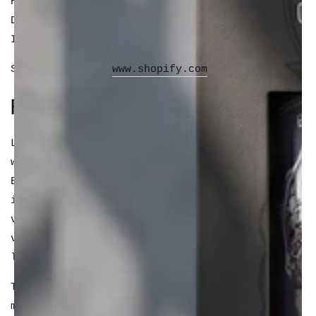
Haddington Road
Dublin 4, D04 XN32
Irlande
Site internet :
www.shopify.com
PROPRIÉTÉ INTELLECTUELLE
L'ensemble du contenu présent sur le site
www.theholybarbercompany.fr, et Homme Pur
Barbershop, incluant notamment les textes,
images, photographies, logos, graphismes,
vidéos, icônes, produits, marques et éléments
visuels, est protégé par les lois relatives à
la propriété intellectuelle.
Toute reproduction, représentation,
modification, diffusion ou exploitation,