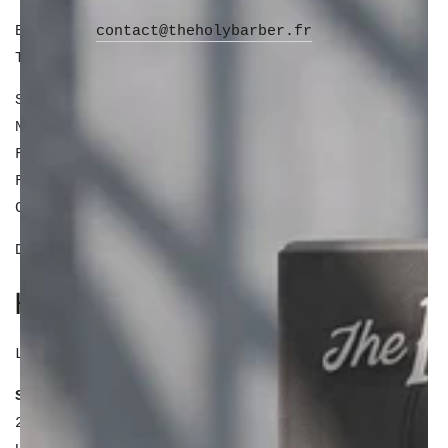
E-mail :
contact@theholybarber.fr
Téléphone : 06.79.98.55.16
SIRET : 837 694 363 00016
Numéro de TVA intracommunautaire :
FR20837694363
Forme juridique : SARL
Capital social : 1 000 €
Directeur de la publication : Jabrane Alaoui
HÉBERGEMENT DU SITE
Le site est hébergé par :
Shopify International Limited
2nd Floor, 1-2 Victoria Buildings