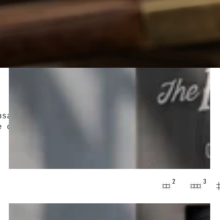
nsables réunis dans un seule coffret
e coiffante… des kits pensés pour chaque
2
3