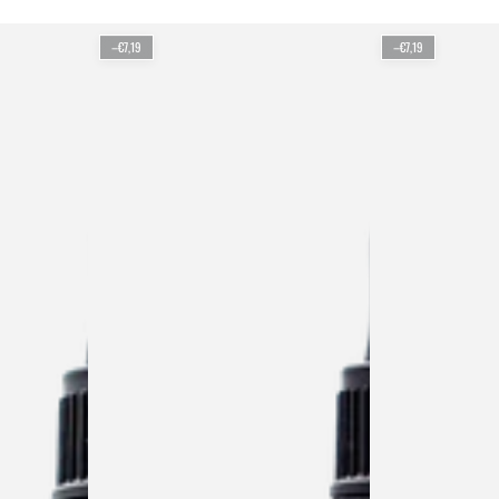
–€7,19
–€7,19