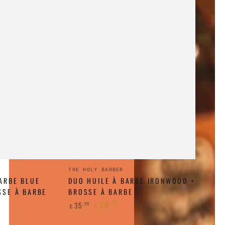
Duo
:
Fournisseur:
THE HOLY BARBER
ARBE BLUE
Huile
DUO HUILE À BARBE IRONWOOD +
SSE À BARBE
BROSSE À BARBE
à
28
,80
35
,99
€
€
barbe
Prix
Prix
Ironwood