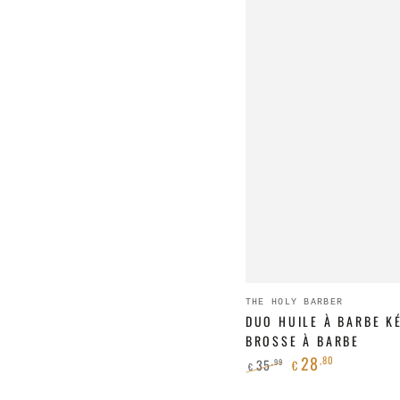
Duo
Fournisseur:
THE HOLY BARBER
Huile
DUO HUILE À BARBE K
BROSSE À BARBE
à
28
,80
35
,99
€
€
barbe
Prix
Prix
Kérala