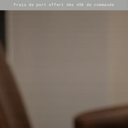
 CHEVEUX
SOINS POUR BARBE
ACCESSOIRES
GOO
Frais de port offert dès 45€ de commande