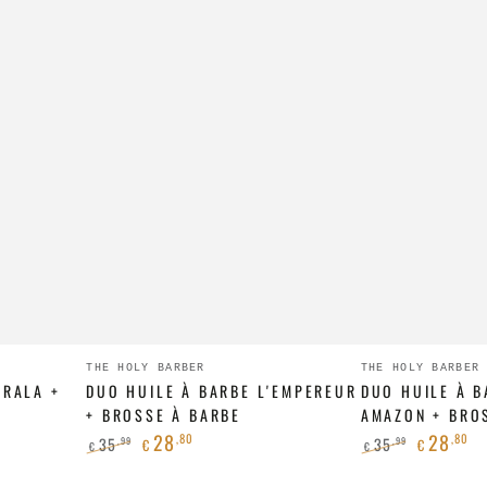
Duo
Duo
Fournisseur:
Fournisseur
THE HOLY BARBER
THE HOLY BARBER
ÉRALA +
Huile
DUO HUILE À BARBE L'EMPEREUR
Huile
DUO HUILE À B
+ BROSSE À BARBE
AMAZON + BRO
à
à
28
28
,80
,80
35
35
,99
,99
€
€
€
€
barbe
barbe
Prix
Prix
Prix
Prix
L'Empereur
Blue