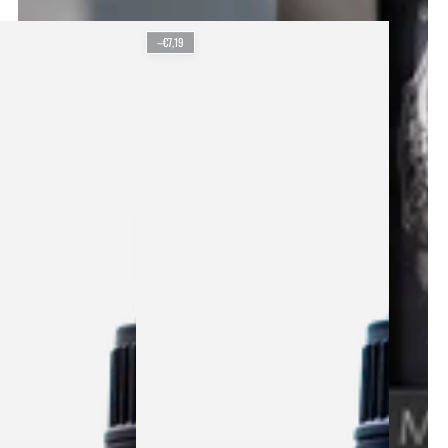
–€7,19