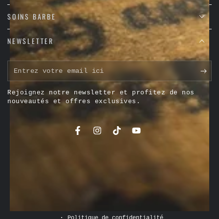
SOINS BARBE
NEWSLETTER
Entrez
votre
Rejoignez notre newsletter et profitez de nos
email
nouveautés et offres exclusives.
ici
Facebook
Instagram
TikTok
YouTube
Modes
de
© 2026,
The Holy Barber
. All rights reserved.
paiement
Commerce électronique propulsé par Shopify
Politique de confidentialité