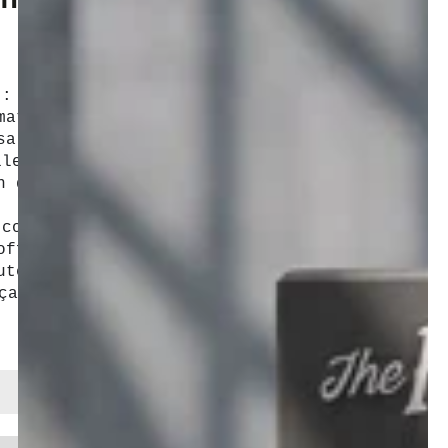
normal
 : son packaging "Rock Sons" et sa
matte en font un accessoire stylé qui
salle de bain comme en salon.
ile : sa forme cylindrique permet une
n du cheveu pour un rendu net et
 confort : fabriquée avec des matériaux
offre une prise en main agréable et une
ute épreuve.
çaise
AJOUTER AU PANIER
nter
té
e