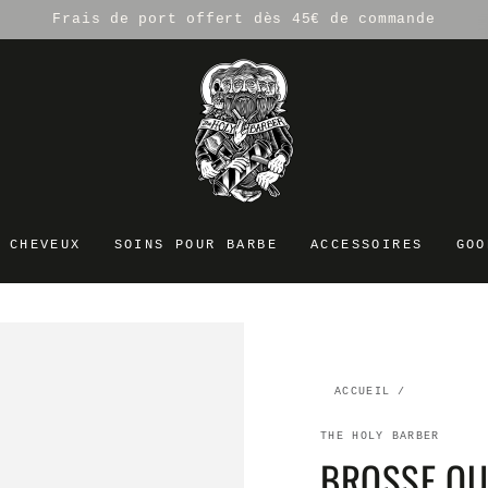
Frais de port offert dès 45€ de commande
 CHEVEUX
SOINS POUR BARBE
ACCESSOIRES
GOO
ACCUEIL
/
THE HOLY BARBER
BROSSE QU