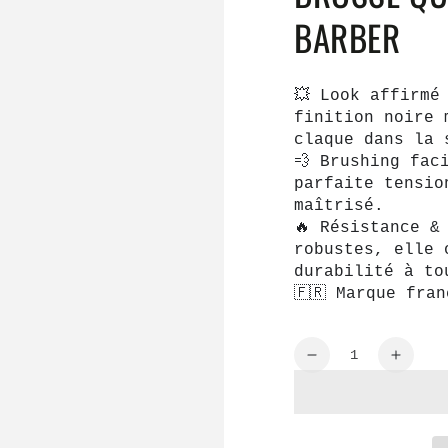
BARBER
💥 Look affirmé
finition noire 
claque dans la 
💨 Brushing fac
parfaite tensio
maîtrisé.
🔥 Résistance &
robustes, elle 
durabilité à to
🇫🇷 Marque fran
Quantité
Réduire
Augme
la
la
quantité
quanti
de
de
Brosse
Bross