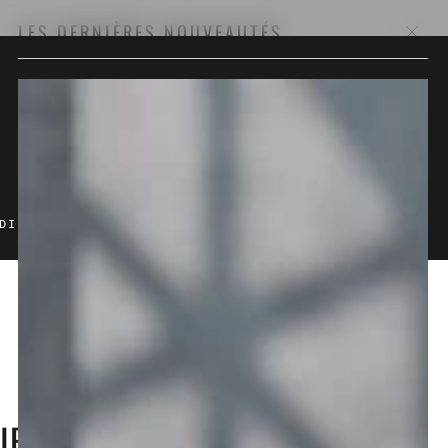
LES DERNIÈRES NOUVEAUTÉS
Panier
DIES
PRO
IFF ROLLER – THE HOLY
12
,00
Prix
€