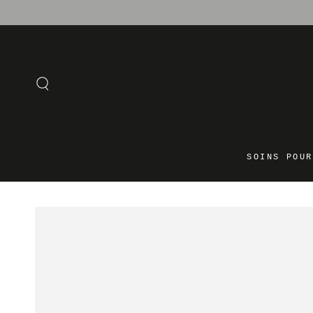
IGNORER LE
CONTENU
SOINS POUR
IGNORER LES
INFORMATIONS SUR LE
PRODUIT