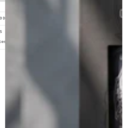
ODUITS
S - LISTE INCI
ER
cessoire de coiffage, sans formule cosmétique.