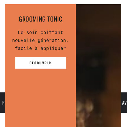
GROOMING TONIC
Le soin coiffant
nouvelle génération,
facile à appliquer
DÉCOUVRIR
NÇU PAR UN MAITRE BARBIER
3X SANS FRAIS AVEC KLARNA