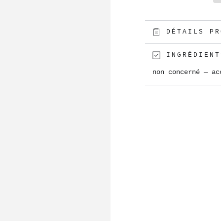
Quiff
Quiff
Roller
Roller
–
–
DÉTAILS PR
THE
THE
HOLY
HOLY
INGRÉDIENT
BARBER
BARB
non concerné — ac