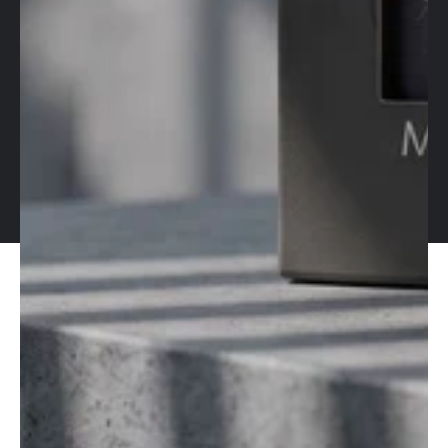
Modes
de
© 2026,
The Holy Barber
. All rights reserved.
paiement
Commerce électronique propulsé par Shopify
Politique de confidentialité
Politique de remboursement
Politique d’expédition
Coordonnées
Conditions d’utilisation