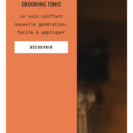
GROOMING TONIC
Le soin coiffant
nouvelle génération,
facile à appliquer
DÉCOUVRIR