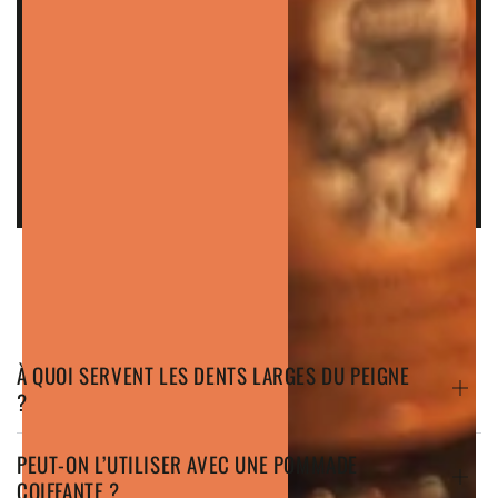
"LE COIFFAGE, L'ENTRETIEN DE LA
BARBE, LA COIFFURE, C'EST NOTRE
MÉTIER ET NOUS LE CONNAISSONS
SUR LE BOUT DES DOIGTS"
– LA TEAM THE HOLY BARBER
FAQ
À QUOI SERVENT LES DENTS LARGES DU PEIGNE
?
PEUT-ON L’UTILISER AVEC UNE POMMADE
COIFFANTE ?