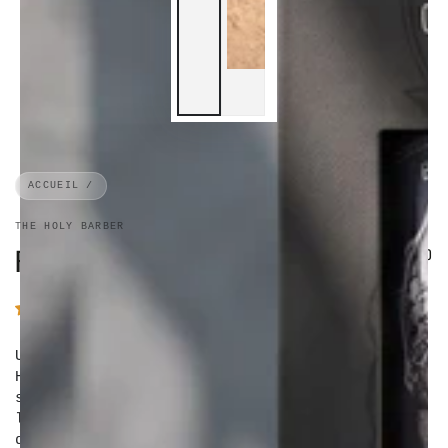
ACCUEIL
/
THE HOLY BARBER
PEIGNE THE HOLY BARBER
12
,00
Prix
€
normal
1 avis
Un peigne élégant et résistant. Le peigne The
Holy Barber a été conçu pour tous les types de
styles. Du classique au moderne, ses dents
larges vous apporteront une finition plus
décontractée et naturelle.