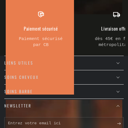
Paiement sécurisé
Livraison offe
Paiement sécurisé
dès 45€ en f
par CB
métropolita
LIENS UTILES
SOINS CHEVEUX
SOINS BARBE
NEWSLETTER
Entrez