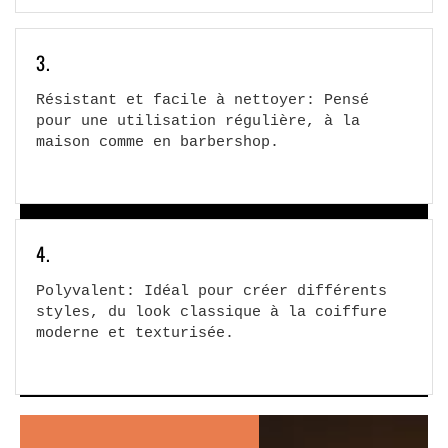
3.
Résistant et facile à nettoyer: Pensé
pour une utilisation régulière, à la
maison comme en barbershop.
LE CADEAU PARFAIT
25,90€
Le duo barbe parfait : structure + soin.
4.
Mousse coiffante & Huile pour barbe à
Polyvalent: Idéal pour créer différents
25,90 € — économise 12 €.
styles, du look classique à la coiffure
moderne et texturisée.
JE SHOPPE