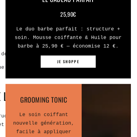
25,90€
Le duo barbe parfait : structure +
soin. Mousse coiffante & Huile pour
barbe à 25,90 € — économise 12 €.
 des ciseaux.
JE SHOPPE
une
barbe épaisse
et
 LA BARBE
GROOMING TONIC
Le soin coiffant
crucial dans
l’entretien de la
nouvelle génération,
et de distribuer les huiles
facile à appliquer