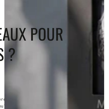
EAUX POUR
S ?
ièrement une
barbe
, trouver le
multitude de produits et