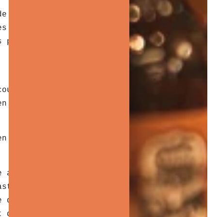
 de la barbe, et avoir les
bons
es habitudes et les encourager
s personnelles de l’individu.
courts et soignés aux longues
en. Suivre ces tendances peut
en phase avec les besoins
he ardue. Entre les
soins de la
aste gamme d’options pour tous
e de fierté et de confiance
t de sa vie, vous offrez bien