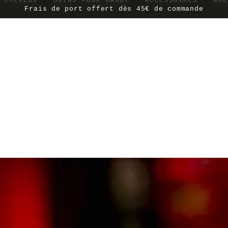
 CHEVEUX
SOINS POUR BARBE
ACCESSOIRES
GOO
Frais de port offert dès 45€ de commande