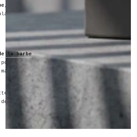
be
, des
brosses à barbe
ou
plaira à votre barbu préféré.
de la barbe
. Une
barbe bien
 pour celui qui la porte. Les
 maintenir leur barbe en bonne
ttent d’hydrater la peau sous
 démangeaisons et à garder la