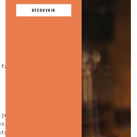
DÉCOUVRIR
 facilite le maintien d’un
 jeunes adultes. Porter une
ession personnelle. Une
barbe
style unique de chacun.