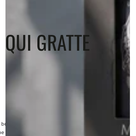
 QUI GRATTE
 beaucoup d’hommes. Cependant,
be est sans doute le problème