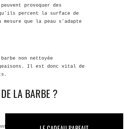
s
peuvent provoquer des
qu’ils percent la surface de
à mesure que la peau s’adapte
 barbe non nettoyée
geaisons. Il est donc vital de
ts.
DE LA BARBE ?
LE CADEAU PARFAIT
nt composée avec des