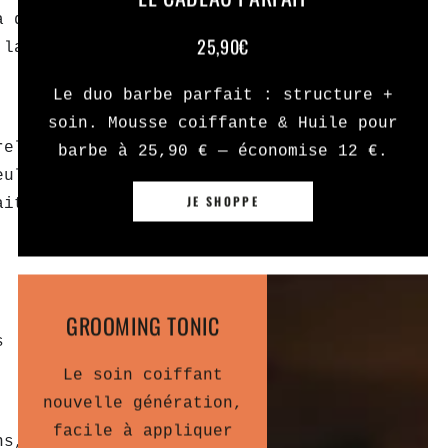
a différence. En renforçant
25,90€
 la sécheresse.
Le duo barbe parfait : structure +
soin. Mousse coiffante & Huile pour
relles produites par la peau,
barbe à 25,90 € — économise 12 €.
eulement la barbe plus douce,
JE SHOPPE
aite de matériaux naturels
GROOMING TONIC
s
Le soin coiffant
nouvelle génération,
facile à appliquer
ns, il convient de laver