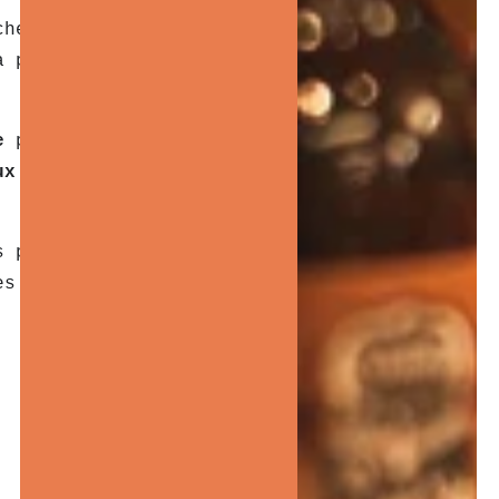
 chez un
dermatologue
pourrait
a peau ou des allergies
ne
pour soulager rapidement
aux
sont nécessaires pour
s persistantes. Un suivi
es démangeaisons et d’adapter