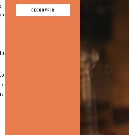
s barbes, qui est doux pour la
DÉCOUVRIR
mpoing permettra d’éliminer
duits conçus spécifiquement
ions
circulation sanguine
diatement les sensations