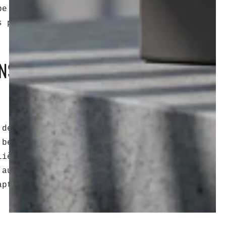
be moins agréable, causant une
s pour apaiser les sensations
NS DE LA BARBE ?
 démangeaisons est la
 besoin de soins particuliers
lière d’une huile pour barbe
’autres produits peuvent
apté à la peau du visage.