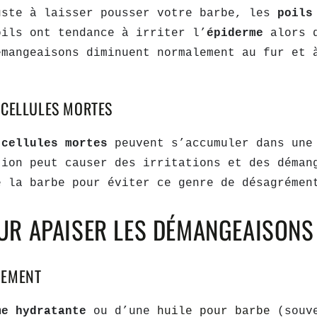
uste à laisser pousser votre barbe, les
poil
oils ont tendance à irriter l’
épiderme
alors 
émangeaisons diminuent normalement au fur et 
 CELLULES MORTES
s
cellules mortes
peuvent s’accumuler dans une
tion peut causer des irritations et des déman
e la barbe pour éviter ce genre de désagrémen
UR APAISER LES DÉMANGEAISONS 
NEMENT
me hydratante
ou d’une
huile pour barbe
(souve