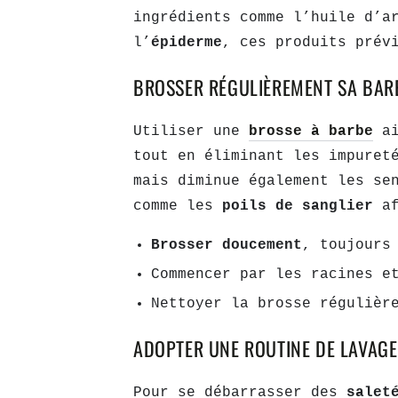
ingrédients comme l’huile d’a
l’
épiderme
, ces produits prév
BROSSER RÉGULIÈREMENT SA BAR
Utiliser une
brosse à barbe
a
tout en éliminant les impuret
mais diminue également les se
comme les
poils de sanglier
a
Brosser doucement
, toujours
Commencer par les racines e
Nettoyer la brosse régulièr
ADOPTER UNE ROUTINE DE LAVAGE
Pour se débarrasser des
salet