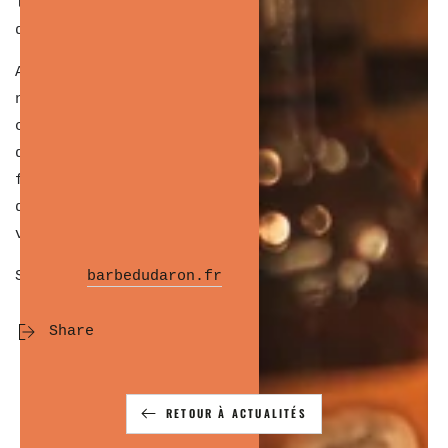
look classique, ou de côté pour plus
d’originalité.
Attention d’un autre côté, la French crop peut
ne pas convenir à tous. Si vous avez des
cheveux très fins ou un visage très allongé,
d’autres coupes pourraient être plus
flatteuses. Dans ce cas, je vous recommande
d’opter pour un style qui apporte plus de
volume sur les côtés.
Source (
barbedudaron.fr
)
Share
RETOUR À ACTUALITÉS