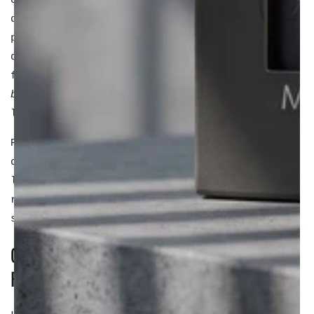
coup de peigne le matin suffit généralement à
dompter la mèche. De plus, sa polyvalence
permet de l’adapter aussi bien à un style
décontracté qu’à une tenue plus
formelle.
Idéale pour les cheveux épais ou
bouclés
, elle met particulièrement en valeur
les visages ovales et carrés.
Pour conserver une French crop au top, on vous
conseille de passer chez le coiffeur toutes
les 6 à 8 semaines. C’est l’occasion de
rafraîchir les contours et de maintenir la
structure de la coupe.
CHERCHER LES VARIATIONS DE LA
FRENCH CROP