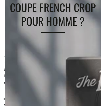
COUPE FRENCH CROP
POUR HOMME ?
juin 28, 2026
Ma boutique Admin
Élégante, pratique et indémodable, la French
Crop s’impose comme la coupe masculine
incontournable du moment. Inspirée du
légendaire Caesar Cut, elle séduit par sa
simplicité maîtrisée et son allure moderne..
Facile à coiffer et adaptable à toutes les
morphologies, cette coupe courte offre un
style soigné sans effort. Que vous visiez un