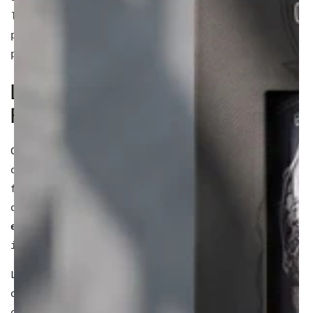
look classique ou plus audacieux, découvrez
pourquoi la French Crop est le choix idéal
pour une coiffure tendance et intemporelle.
LES ATOUTS INCONTOURNABLES DE LA
FRENCH CROP
Cette coupe de cheveux se caractérise par des
cheveux plus longs sur le dessus, formant une
frange stylée, contrastant avec des côtés
courts et structurés. Son
aspect contemporain
et soigné
en fait une valeur sûre pour un look
impeccable au quotidien.
L’un des principaux avantages de la French
crop est sa facilité d’entretien. Un simple