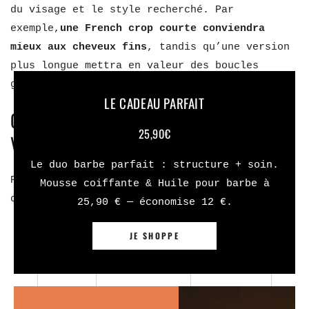
du visage et le style recherché. Par
exemple,
une French crop courte conviendra
mieux aux cheveux fins
, tandis qu’une version
plus longue mettra en valeur des boucles
généreuses.
LE CADEAU PARFAIT
CONSEILS D’EXPERT POUR SUBLIMER
25,90€
VOTRE FRENCH CROP
Le duo barbe parfait : structure + soin.
Pour tirer le meilleur parti de votre French
Mousse coiffante & Huile pour barbe à
crop, voici mes recommandations :
25,90 € — économise 12 €.
JE SHOPPE
Type de
Produit
Effet
cheveux
recommandé
obtenu
Poudre
Volume et
Fins
texturisante
tenue