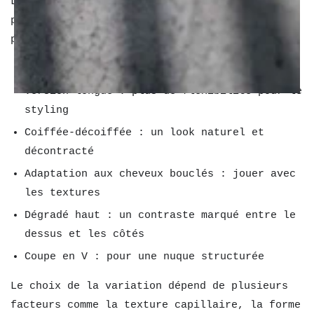
La French crop offre de nombreuses
possibilités de personnalisation. Voici les
principales variations que l’on observe :
Version courte : nette et facile à coiffer
Version longue : plus de flexibilité pour le
styling
Coiffée-décoiffée : un look naturel et
décontracté
Adaptation aux cheveux bouclés : jouer avec
les textures
Dégradé haut : un contraste marqué entre le
dessus et les côtés
Coupe en V : pour une nuque structurée
Le choix de la variation dépend de plusieurs
facteurs comme la texture capillaire, la forme