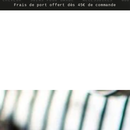
 CHEVEUX
SOINS POUR BARBE
ACCESSOIRES
GOO
Frais de port offert dès 45€ de commande