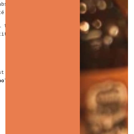
absorbe la lumière pour
té discret et moderne.
i fait fureur. On ne cherche
tit secret d’une coiffure qui
st là pour être vue. Son
poli
, à vos cheveux…