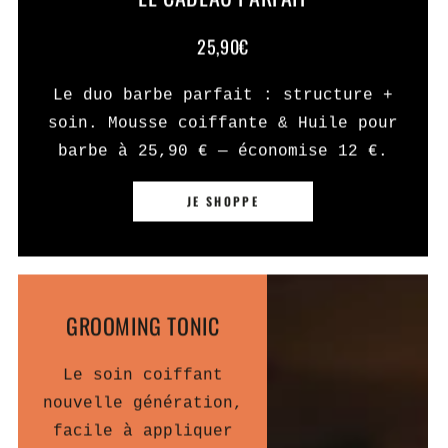
25,90€
Le duo barbe parfait : structure +
soin. Mousse coiffante & Huile pour
barbe à 25,90 € — économise 12 €.
JE SHOPPE
GROOMING TONIC
Le soin coiffant
nouvelle génération,
facile à appliquer