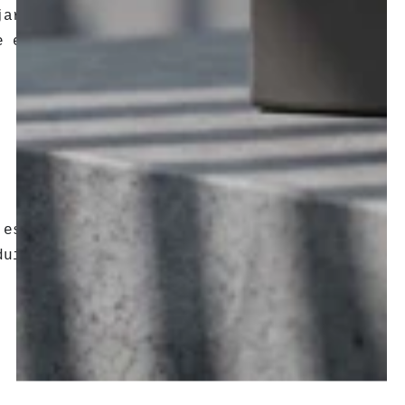
jargon incompréhensible. C’est
e en une signature visuelle
 est l’atout maître du
rendu
duit. C’est le style « je me