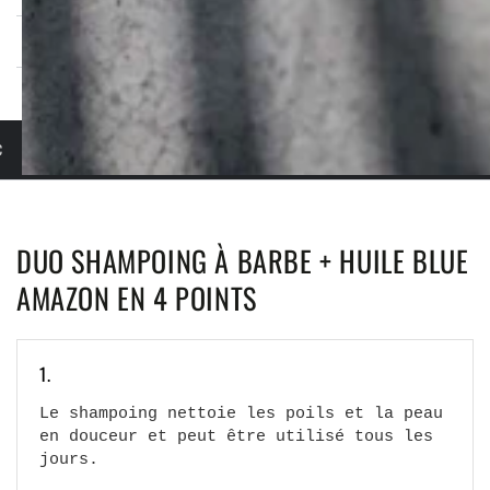
COMMENT APPLIQUER LE SOIN ?
PENSÉ & CONÇU PAR UN MAITRE BARBIER
3X SANS FRAIS AVEC KLARNA
LIVRA
DUO SHAMPOING À BARBE + HUILE BLUE
AMAZON EN 4 POINTS
1.
Le shampoing nettoie les poils et la peau
en douceur et peut être utilisé tous les
jours.