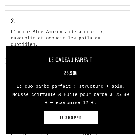
2.
L’huile Blue Amazon aide à nourrir,
assouplir et adoucir les poils au
quotidien.
LE CADEAU PARFAIT
25,90€
3.
La menthe procure une agréable sensation
Le duo barbe parfait : structure + soin.
de fraîcheur pendant le lavage.
Mousse coiffante & Huile pour barbe à 25,90
€ — économise 12 €.
JE SHOPPE
4.