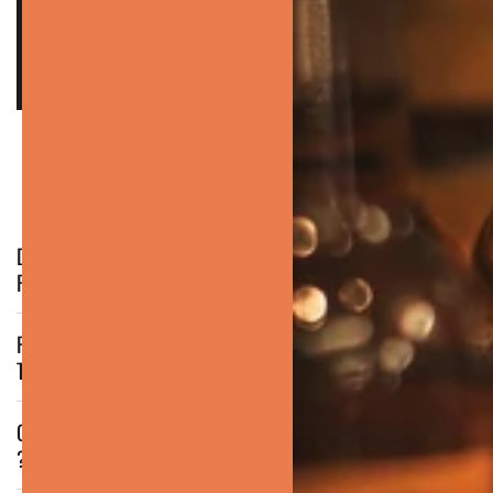
– LA TEAM THE HOLY BARBER
FAQ
DANS QUEL ORDRE UTILISER LES DEUX
PRODUITS ?
PEUT-ON UTILISER LE SHAMPOING À BARBE
TOUS LES JOURS ?
QUEL EST LE PARFUM DE L’HUILE BLUE AMAZON
?