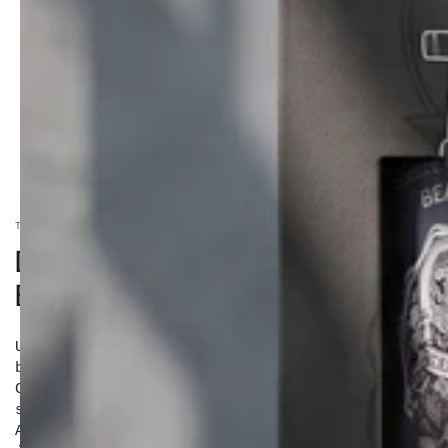
ACCUEIL
/
THE HOLY BARBER
DUO SHAMPOING À BARBE + HUILE
34
,00
Prix
€
normal
BLUE AMAZON
Un duo aussi tonique que stylé, pensé pour les
barbes qui veulent du soin… et du caractère.
Ce combo associe la fraîcheur nettoyante du
shampoing menthe à l’huile à barbe Blue
Amazon, aux notes citronnées et bergamotées,