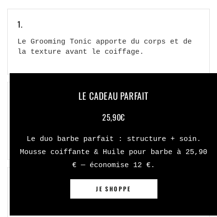
1.
Le Grooming Tonic apporte du corps et de
la texture avant le coiffage.
LE CADEAU PARFAIT
2.
25,90€
La Matt Paste aide à maintenir
durablement la coiffure tout au long de
la journée.
Le duo barbe parfait : structure + soin.
Mousse coiffante & Huile pour barbe à 25,90
€ — économise 12 €.
3.
JE SHOPPE
Un résultat maîtrisé, sans brillance
excessive ni effet gras.