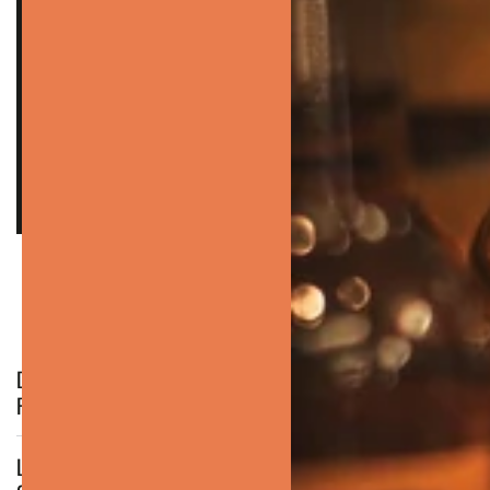
"LE COIFFAGE, L'ENTRETIEN DE LA
BARBE, LA COIFFURE, C'EST NOTRE
MÉTIER ET NOUS LE CONNAISSONS
SUR LE BOUT DES DOIGTS"
– LA TEAM THE HOLY BARBER
FAQ
DANS QUEL ORDRE UTILISER LES DEUX
PRODUITS ?
LE GROOMING TONIC LAISSE-T-IL LES CHEVEUX