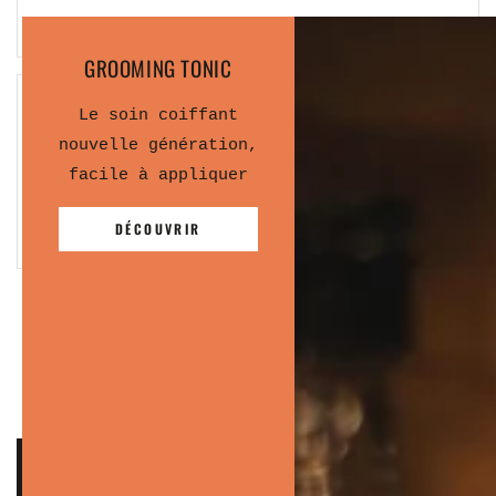
GROOMING TONIC
4.
Le soin coiffant
nouvelle génération,
Le tonic prépare et donne du volume,
facile à appliquer
tandis que la Matt Paste structure et
fixe le style.
DÉCOUVRIR