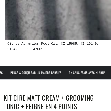
Ozokerite, Microcrystalline Wax, VP/VA
Copolymer, Ceteareth-20, Copernicia Cerifera
Cera, Glycerin, Hydroxypropyl Starch Phosphate,
PEG-40 Hydrogenated Castor Oil, Parfum, PVP,
Phenoxyethanol, Methylparaben, Ethylparaben,
Propylparaben, Iodopropynyl Butylcarbamate,
Triethanolamine, Limonene,
Hexamethylindanopyran, Rose Ketones, Anethole,
Citrus Aurantium Peel Oil, CI 15985, CI 19140,
CI 42090, CI 47005.
 & CONÇU PAR UN MAITRE BARBIER
3X SANS FRAIS AVEC KLARNA
LIVRAISON O
KIT CIRE MATT CREAM + GROOMING
TONIC + PEIGNE EN 4 POINTS