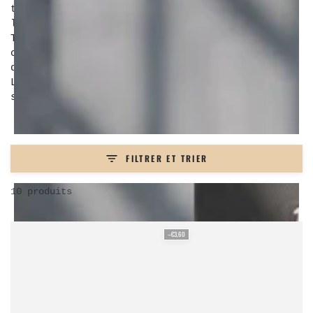
tenue longue durée à ta coiffure, sans
l'alourdir ni l'effet carton. Notre Grooming
Tonic, véritable alternative aux cires et
crèmes, offre un fini naturel, mat et non gras
qui s'adapte à tous les types de cheveux.
L'allié idéal pour un look décontracté mais
soigné.
FILTRER ET TRIER
10 produits
–€3,60