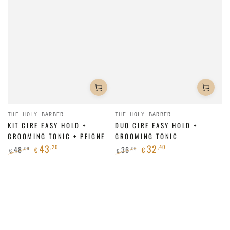
Fournisseur:
Fournisseur:
THE HOLY BARBER
THE HOLY BARBER
KIT CIRE EASY HOLD +
DUO CIRE EASY HOLD +
GROOMING TONIC + PEIGNE
GROOMING TONIC
43
32
,20
,40
48
36
,00
,00
€
€
€
€
Prix
Prix
Prix
Prix
normal
de
normal
de
vente
vente