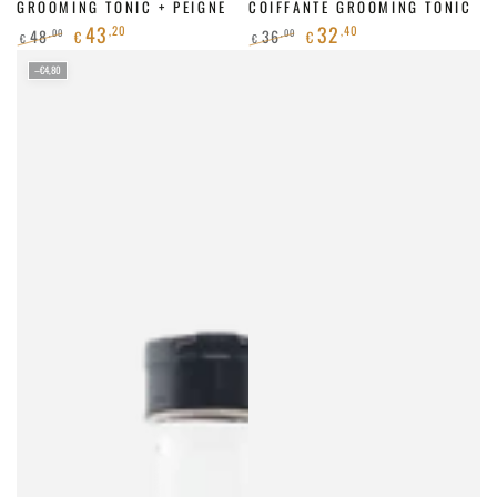
GROOMING TONIC + PEIGNE
COIFFANTE GROOMING TONIC
43
32
,20
,40
48
36
,00
,00
€
€
€
€
Prix
Prix
Prix
Prix
–€4,80
normal
de
normal
de
vente
vente