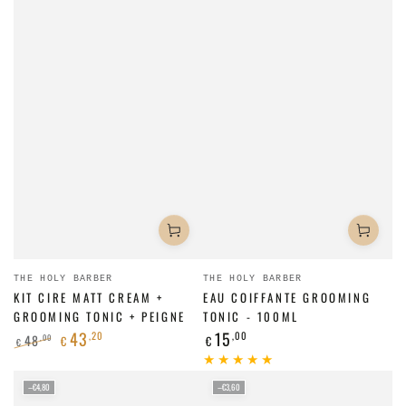
Fournisseur:
Fournisseur:
THE HOLY BARBER
THE HOLY BARBER
KIT CIRE MATT CREAM +
EAU COIFFANTE GROOMING
GROOMING TONIC + PEIGNE
TONIC - 100ML
43
15
,20
,00
Prix
48
,00
€
€
€
normal
Prix
Prix
normal
de
–€4,80
–€3,60
vente